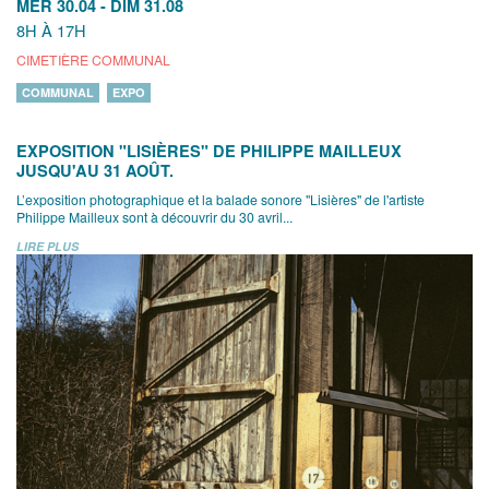
MER 30.04
-
DIM 31.08
8H À 17H
CIMETIÈRE COMMUNAL
COMMUNAL
EXPO
EXPOSITION "LISIÈRES" DE PHILIPPE MAILLEUX
JUSQU'AU 31 AOÛT.
L’exposition photographique et la balade sonore "Lisières" de l'artiste
Philippe Mailleux sont à découvrir du 30 avril...
LIRE PLUS