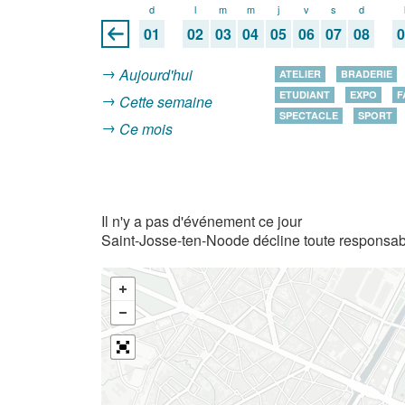
d
l
m
m
j
v
s
d
01
02
03
04
05
06
07
08
Aujourd'hui
ATELIER
BRADERIE
ETUDIANT
EXPO
F
Cette semaine
SPECTACLE
SPORT
Ce mois
Il n'y a pas d'événement ce jour
Saint-Josse-ten-Noode décline toute responsabi