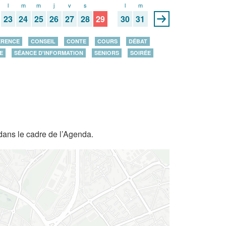
l
m
m
j
v
s
d
l
m
23
24
25
26
27
28
29
30
31
ÉRENCE
CONSEIL
CONTE
COURS
DÉBAT
E
SÉANCE D'INFORMATION
SENIORS
SOIRÉE
dans le cadre de l’Agenda.