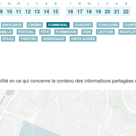
l
m
m
j
v
s
d
l
m
m
j
v
s
d
09
10
11
12
13
14
15
16
17
18
19
20
21
22
BROCANTE
CINÉMA
COMMUNAL
CONCERT
CONCOURS
CONF
AMILLE
FESTIVAL
FÊTE
FORMATION
KIDS
LECTURE
NIGHTLIF
STAGE
THÉÂTRE
VERNISSAGE
VISITE GUIDÉE
lité en ce qui concerne le contenu des informations partagées 