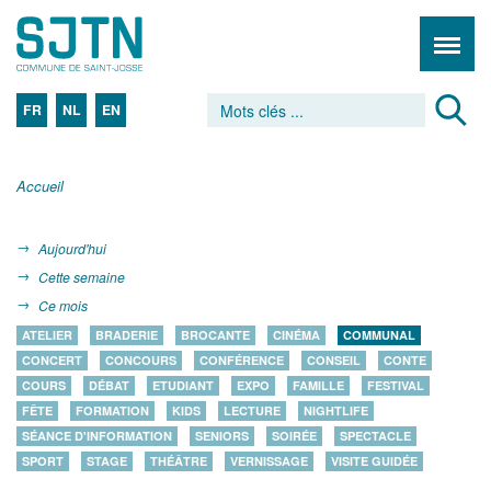
FR
NL
EN
Accueil
Aujourd'hui
Cette semaine
Ce mois
ATELIER
BRADERIE
BROCANTE
CINÉMA
COMMUNAL
CONCERT
CONCOURS
CONFÉRENCE
CONSEIL
CONTE
COURS
DÉBAT
ETUDIANT
EXPO
FAMILLE
FESTIVAL
FÊTE
FORMATION
KIDS
LECTURE
NIGHTLIFE
SÉANCE D'INFORMATION
SENIORS
SOIRÉE
SPECTACLE
SPORT
STAGE
THÉÂTRE
VERNISSAGE
VISITE GUIDÉE