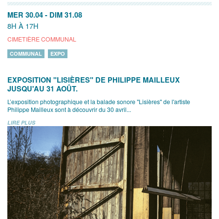
MER 30.04
-
DIM 31.08
8H À 17H
CIMETIÈRE COMMUNAL
COMMUNAL
EXPO
EXPOSITION "LISIÈRES" DE PHILIPPE MAILLEUX
JUSQU'AU 31 AOÛT.
L’exposition photographique et la balade sonore "Lisières" de l'artiste
Philippe Mailleux sont à découvrir du 30 avril...
LIRE PLUS