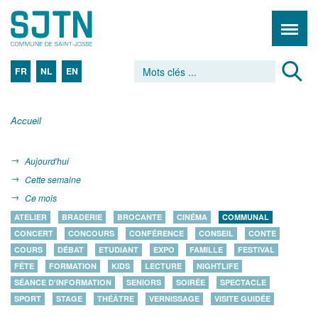
FR
NL
EN
Accueil
Aujourd'hui
Cette semaine
Ce mois
ATELIER
BRADERIE
BROCANTE
CINÉMA
COMMUNAL
CONCERT
CONCOURS
CONFÉRENCE
CONSEIL
CONTE
COURS
DÉBAT
ETUDIANT
EXPO
FAMILLE
FESTIVAL
FÊTE
FORMATION
KIDS
LECTURE
NIGHTLIFE
SÉANCE D'INFORMATION
SENIORS
SOIRÉE
SPECTACLE
SPORT
STAGE
THÉÂTRE
VERNISSAGE
VISITE GUIDÉE