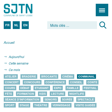
FR
NL
EN
Accueil
Aujourd'hui
Cette semaine
Ce mois
ATELIER
BRADERIE
BROCANTE
CINÉMA
COMMUNAL
CONCERT
CONCOURS
CONFÉRENCE
CONSEIL
CONTE
COURS
DÉBAT
ETUDIANT
EXPO
FAMILLE
FESTIVAL
FÊTE
FORMATION
KIDS
LECTURE
NIGHTLIFE
SÉANCE D'INFORMATION
SENIORS
SOIRÉE
SPECTACLE
SPORT
STAGE
THÉÂTRE
VERNISSAGE
VISITE GUIDÉE