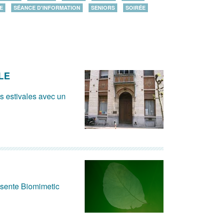
E
SÉANCE D'INFORMATION
SENIORS
SOIRÉE
LE
és estivales avec un
ésente Biomimetic