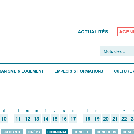
ACTUALITÉS
AGEN
BANISME & LOGEMENT
EMPLOIS & FORMATIONS
CULTURE 
d
l
m
m
j
v
s
d
l
m
m
j
v
10
11
12
13
14
15
16
17
18
19
20
21
22
2
BROCANTE
CINÉMA
COMMUNAL
CONCERT
CONCOURS
CONF