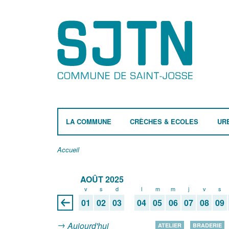
LA COMMUNE
CRÈCHES & ECOLES
UR
Accueil
AOÛT 2025
v
s
d
l
m
m
j
v
s
01
02
03
04
05
06
07
08
09
Aujourd'hui
ATELIER
BRADERIE