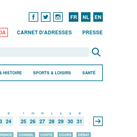
FR
NL
EN
DA
CARNET D'ADRESSES
PRESSE
& HISTOIRE
SPORTS & LOISIRS
SANTÉ
s
d
l
m
m
j
v
s
d
3
24
25
26
27
28
29
30
31
ÉRENCE
CONSEIL
CONTE
COURS
DÉBAT