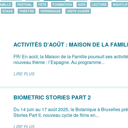
AMILLE
FESTIVAL
FÊTE
FORMATION
KIDS
LECTURE
NIGHTLIF
STAGE
THÉÂTRE
VERNISSAGE
VISITE GUIDÉE
ACTIVITÉS D'AOÛT : MAISON DE LA FAMIL
FR/ En août, la Maison de la Famille poursuit ses activit
nouveau thème : l’Espagne. Au programme...
LIRE PLUS
BIOMETRIC STORIES PART 2
Du 14 juin au 17 août 2025, le Botanique à Bruxelles pr
Stories Part II, nouveau cycle de films en...
LIRE PLUS