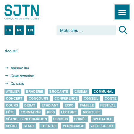
FR
NL
EN
Accueil
Aujourd'hui
Cette semaine
Ce mois
ATELIER
BRADERIE
BROCANTE
CINÉMA
COMMUNAL
CONCERT
CONCOURS
CONFÉRENCE
CONSEIL
CONTE
COURS
DÉBAT
ETUDIANT
EXPO
FAMILLE
FESTIVAL
FÊTE
FORMATION
KIDS
LECTURE
NIGHTLIFE
SÉANCE D'INFORMATION
SENIORS
SOIRÉE
SPECTACLE
SPORT
STAGE
THÉÂTRE
VERNISSAGE
VISITE GUIDÉE