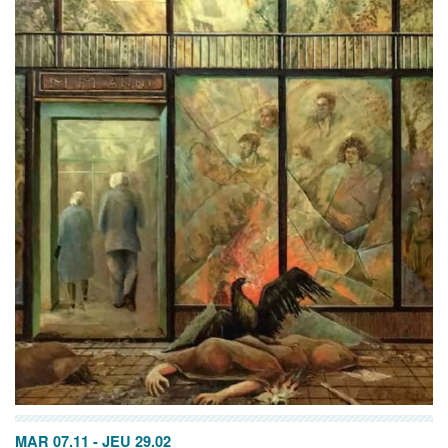
MAR 07.11
-
JEU 29.02