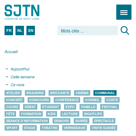
FR
NL
EN
Accueil
Aujourd'hui
Cette semaine
Ce mois
ATELIER
BRADERIE
BROCANTE
CINÉMA
COMMUNAL
CONCERT
CONCOURS
CONFÉRENCE
CONSEIL
CONTE
COURS
DÉBAT
ETUDIANT
EXPO
FAMILLE
FESTIVAL
FÊTE
FORMATION
KIDS
LECTURE
NIGHTLIFE
SÉANCE D'INFORMATION
SENIORS
SOIRÉE
SPECTACLE
SPORT
STAGE
THÉÂTRE
VERNISSAGE
VISITE GUIDÉE