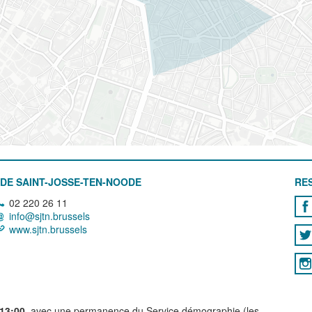
DE SAINT-JOSSE-TEN-NOODE
RE
02 220 26 11
info@sjtn.brussels
www.sjtn.brussels
 13:00
, avec une permanence du Service démographie (les