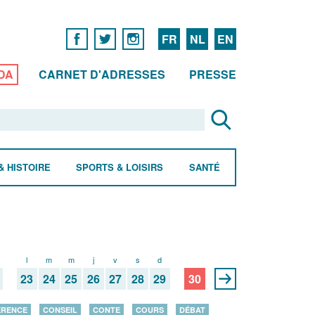
FR
NL
EN
DA
CARNET D'ADRESSES
PRESSE
& HISTOIRE
SPORTS & LOISIRS
SANTÉ
l
m
m
j
v
s
d
l
23
24
25
26
27
28
29
30
ÉRENCE
CONSEIL
CONTE
COURS
DÉBAT