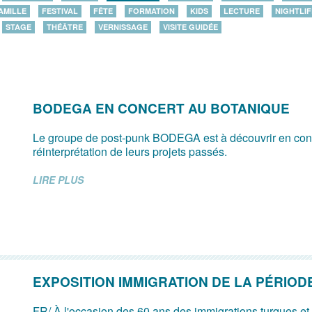
AMILLE
FESTIVAL
FÊTE
FORMATION
KIDS
LECTURE
NIGHTLIF
STAGE
THÉÂTRE
VERNISSAGE
VISITE GUIDÉE
BODEGA EN CONCERT AU BOTANIQUE
Le groupe de post-punk BODEGA est à découvrir en con
réinterprétation de leurs projets passés.
LIRE PLUS
EXPOSITION IMMIGRATION DE LA PÉRIODE
FR/ À l'occasion des 60 ans des immigrations turques e