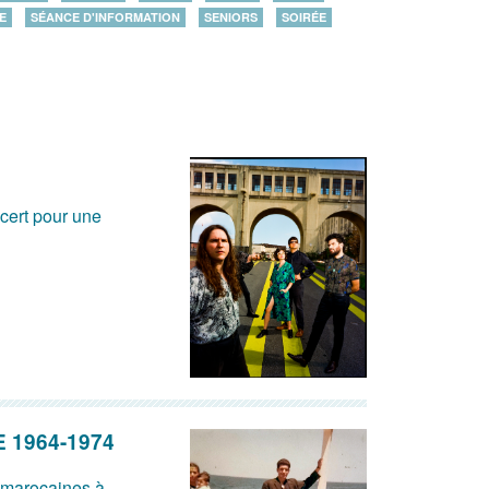
E
SÉANCE D'INFORMATION
SENIORS
SOIRÉE
cert pour une
 1964-1974
t marocaines à