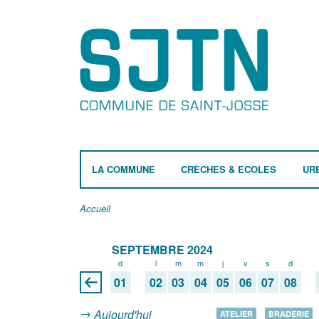
LA COMMUNE
CRÈCHES & ECOLES
UR
Accueil
SEPTEMBRE 2024
d
l
m
m
j
v
s
d
01
02
03
04
05
06
07
08
Aujourd'hui
ATELIER
BRADERIE