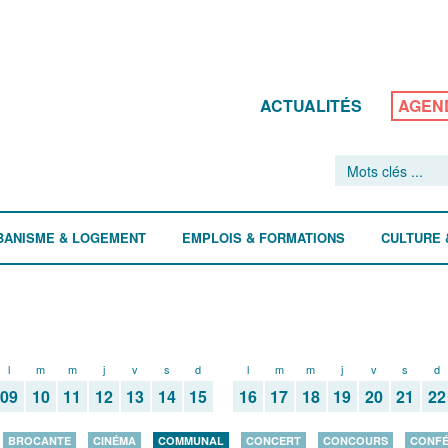
ACTUALITÉS
AGEN
BANISME & LOGEMENT
EMPLOIS & FORMATIONS
CULTURE 
l
m
m
j
v
s
d
l
m
m
j
v
s
d
09
10
11
12
13
14
15
16
17
18
19
20
21
22
BROCANTE
CINÉMA
COMMUNAL
CONCERT
CONCOURS
CONF