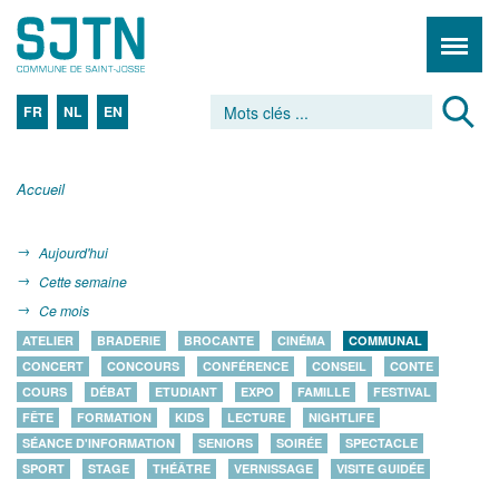
FR
NL
EN
Accueil
Aujourd'hui
Cette semaine
Ce mois
ATELIER
BRADERIE
BROCANTE
CINÉMA
COMMUNAL
CONCERT
CONCOURS
CONFÉRENCE
CONSEIL
CONTE
COURS
DÉBAT
ETUDIANT
EXPO
FAMILLE
FESTIVAL
FÊTE
FORMATION
KIDS
LECTURE
NIGHTLIFE
SÉANCE D'INFORMATION
SENIORS
SOIRÉE
SPECTACLE
SPORT
STAGE
THÉÂTRE
VERNISSAGE
VISITE GUIDÉE