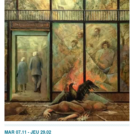
MAR 07.11
-
JEU 29.02