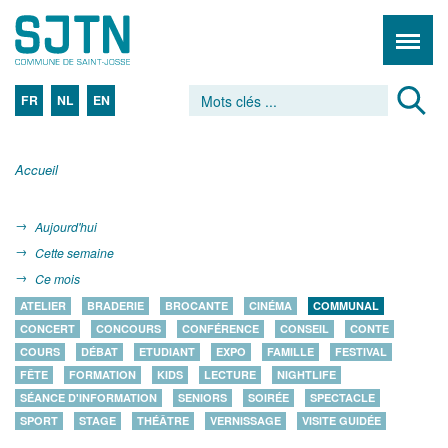
FR
NL
EN
Accueil
Aujourd'hui
Cette semaine
Ce mois
ATELIER
BRADERIE
BROCANTE
CINÉMA
COMMUNAL
CONCERT
CONCOURS
CONFÉRENCE
CONSEIL
CONTE
COURS
DÉBAT
ETUDIANT
EXPO
FAMILLE
FESTIVAL
FÊTE
FORMATION
KIDS
LECTURE
NIGHTLIFE
SÉANCE D'INFORMATION
SENIORS
SOIRÉE
SPECTACLE
SPORT
STAGE
THÉÂTRE
VERNISSAGE
VISITE GUIDÉE