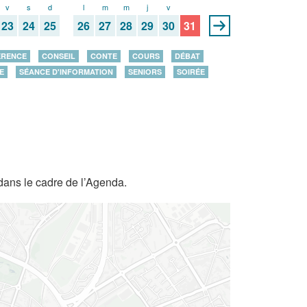
v
s
d
l
m
m
j
v
s
23
24
25
26
27
28
29
30
31
ÉRENCE
CONSEIL
CONTE
COURS
DÉBAT
E
SÉANCE D'INFORMATION
SENIORS
SOIRÉE
dans le cadre de l’Agenda.