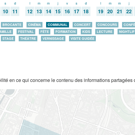
s
d
l
m
m
j
v
s
d
l
m
m
j
10
11
12
13
14
15
16
17
18
19
20
21
22
BROCANTE
CINÉMA
COMMUNAL
CONCERT
CONCOURS
CONF
AMILLE
FESTIVAL
FÊTE
FORMATION
KIDS
LECTURE
NIGHTLIF
STAGE
THÉÂTRE
VERNISSAGE
VISITE GUIDÉE
lité en ce qui concerne le contenu des informations partagées 