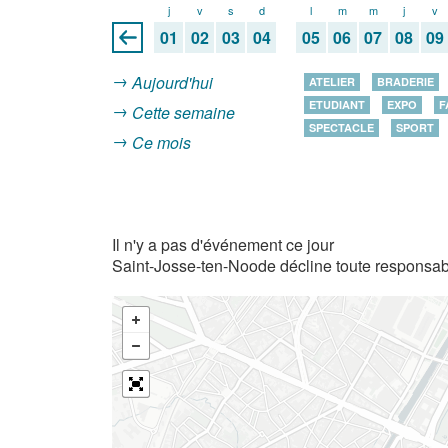
j
v
s
d
l
m
m
j
v
01
02
03
04
05
06
07
08
09
Aujourd'hui
ATELIER
BRADERIE
ETUDIANT
EXPO
F
Cette semaine
SPECTACLE
SPORT
Ce mois
Il n'y a pas d'événement ce jour
Saint-Josse-ten-Noode décline toute responsabi