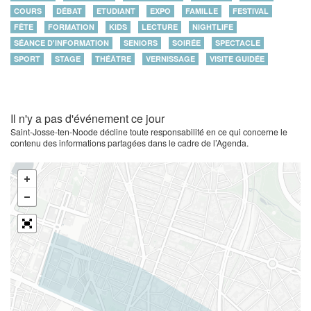
COURS
DÉBAT
ETUDIANT
EXPO
FAMILLE
FESTIVAL
FÊTE
FORMATION
KIDS
LECTURE
NIGHTLIFE
SÉANCE D'INFORMATION
SENIORS
SOIRÉE
SPECTACLE
SPORT
STAGE
THÉÂTRE
VERNISSAGE
VISITE GUIDÉE
Il n'y a pas d'événement ce jour
Saint-Josse-ten-Noode décline toute responsabilité en ce qui concerne le
contenu des informations partagées dans le cadre de l’Agenda.