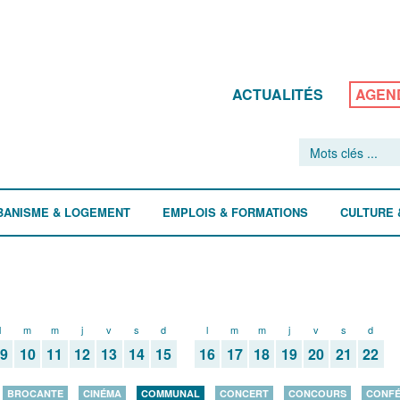
ACTUALITÉS
AGEN
BANISME & LOGEMENT
EMPLOIS & FORMATIONS
CULTURE 
l
m
m
j
v
s
d
l
m
m
j
v
s
d
09
10
11
12
13
14
15
16
17
18
19
20
21
22
BROCANTE
CINÉMA
COMMUNAL
CONCERT
CONCOURS
CONF