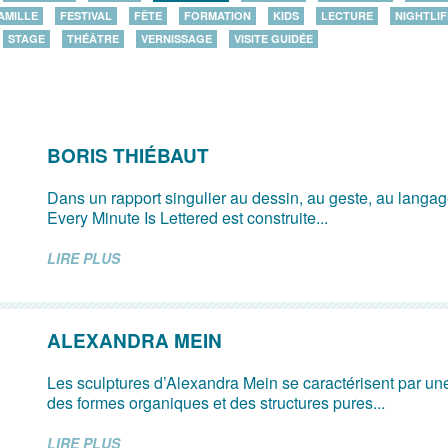
AMILLE
FESTIVAL
FÊTE
FORMATION
KIDS
LECTURE
NIGHTLIF
STAGE
THÉÂTRE
VERNISSAGE
VISITE GUIDÉE
BORIS THIÉBAUT
Dans un rapport singulier au dessin, au geste, au langage
Every Minute Is Lettered est construite...
LIRE PLUS
ALEXANDRA MEIN
Les sculptures d’Alexandra Mein se caractérisent par un
des formes organiques et des structures pures...
LIRE PLUS