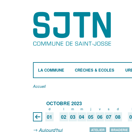
LA COMMUNE
CRÈCHES & ECOLES
UR
Accueil
OCTOBRE 2023
d
l
m
m
j
v
s
d
01
02
03
04
05
06
07
08
Aujourd'hui
ATELIER
BRADERIE