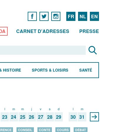
FR
NL
EN
DA
CARNET D'ADRESSES
PRESSE
& HISTOIRE
SPORTS & LOISIRS
SANTÉ
l
m
m
j
v
s
d
l
m
23
24
25
26
27
28
29
30
31
ÉRENCE
CONSEIL
CONTE
COURS
DÉBAT