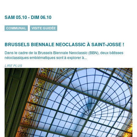
SAM 05.10
-
DIM 06.10
COMMUNAL
VISITE GUIDÉE
BRUSSELS BIENNALE NEOCLASSIC À SAINT-JOSSE !
Dans le cadre de la Brussels Biennale Neoclassic (BBN), deux bâtisses
néoclassiques emblématiques sont à explorer à...
LIRE PLUS