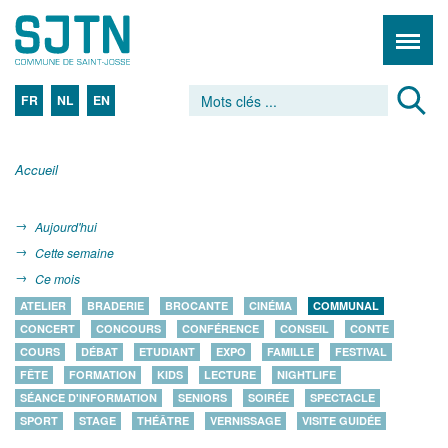
FR
NL
EN
Accueil
Aujourd'hui
Cette semaine
Ce mois
ATELIER
BRADERIE
BROCANTE
CINÉMA
COMMUNAL
CONCERT
CONCOURS
CONFÉRENCE
CONSEIL
CONTE
COURS
DÉBAT
ETUDIANT
EXPO
FAMILLE
FESTIVAL
FÊTE
FORMATION
KIDS
LECTURE
NIGHTLIFE
SÉANCE D'INFORMATION
SENIORS
SOIRÉE
SPECTACLE
SPORT
STAGE
THÉÂTRE
VERNISSAGE
VISITE GUIDÉE