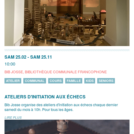
SAM 25.02
-
SAM 25.11
10:00
BIB JOSSE, BIBLIOTHÈQUE COMMUNALE FRANCOPHONE
ATELIER
COMMUNAL
COURS
FAMILLE
KIDS
SENIORS
ATELIERS D'INITIATION AUX ÉCHECS
Bib Josse organise des ateliers d'initiation aux échecs chaque dernier
samedi du mois à 10h. Pour tous les âges.
LIRE PLUS