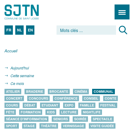
FR
NL
EN
Accueil
Aujourd'hui
Cette semaine
Ce mois
ATELIER
BRADERIE
BROCANTE
CINÉMA
COMMUNAL
CONCERT
CONCOURS
CONFÉRENCE
CONSEIL
CONTE
COURS
DÉBAT
ETUDIANT
EXPO
FAMILLE
FESTIVAL
FÊTE
FORMATION
KIDS
LECTURE
NIGHTLIFE
SÉANCE D'INFORMATION
SENIORS
SOIRÉE
SPECTACLE
SPORT
STAGE
THÉÂTRE
VERNISSAGE
VISITE GUIDÉE