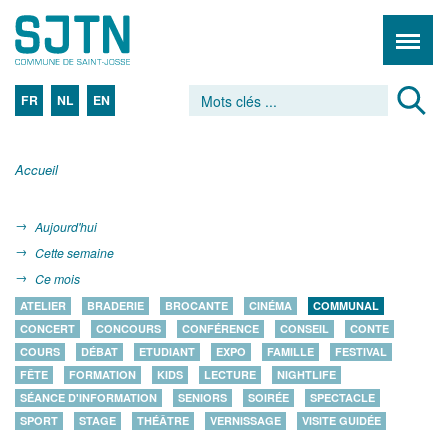
FR
NL
EN
Accueil
Aujourd'hui
Cette semaine
Ce mois
ATELIER
BRADERIE
BROCANTE
CINÉMA
COMMUNAL
CONCERT
CONCOURS
CONFÉRENCE
CONSEIL
CONTE
COURS
DÉBAT
ETUDIANT
EXPO
FAMILLE
FESTIVAL
FÊTE
FORMATION
KIDS
LECTURE
NIGHTLIFE
SÉANCE D'INFORMATION
SENIORS
SOIRÉE
SPECTACLE
SPORT
STAGE
THÉÂTRE
VERNISSAGE
VISITE GUIDÉE