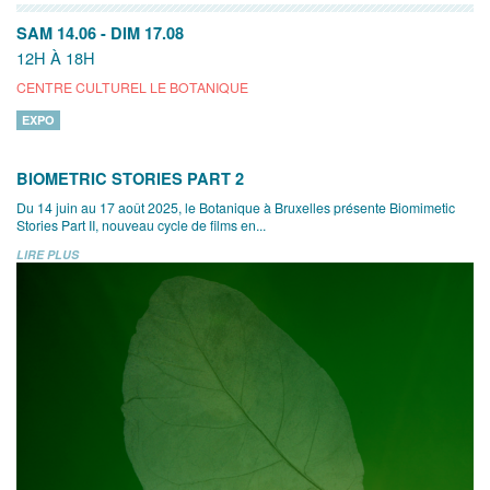
SAM 14.06
-
DIM 17.08
12H À 18H
CENTRE CULTUREL LE BOTANIQUE
EXPO
BIOMETRIC STORIES PART 2
Du 14 juin au 17 août 2025, le Botanique à Bruxelles présente Biomimetic
Stories Part II, nouveau cycle de films en...
LIRE PLUS