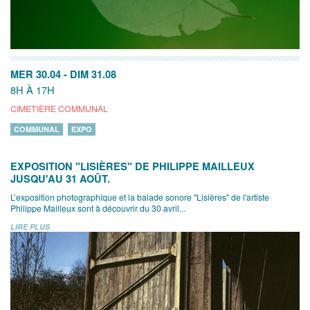
MER 30.04
-
DIM 31.08
8H À 17H
CIMETIÈRE COMMUNAL
COMMUNAL
EXPO
EXPOSITION "LISIÈRES" DE PHILIPPE MAILLEUX
JUSQU'AU 31 AOÛT.
L’exposition photographique et la balade sonore "Lisières" de l'artiste
Philippe Mailleux sont à découvrir du 30 avril...
LIRE PLUS