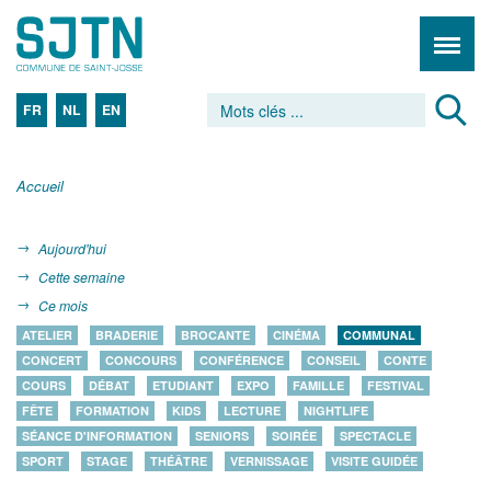
FR
NL
EN
Accueil
Aujourd'hui
Cette semaine
Ce mois
ATELIER
BRADERIE
BROCANTE
CINÉMA
COMMUNAL
CONCERT
CONCOURS
CONFÉRENCE
CONSEIL
CONTE
COURS
DÉBAT
ETUDIANT
EXPO
FAMILLE
FESTIVAL
FÊTE
FORMATION
KIDS
LECTURE
NIGHTLIFE
SÉANCE D'INFORMATION
SENIORS
SOIRÉE
SPECTACLE
SPORT
STAGE
THÉÂTRE
VERNISSAGE
VISITE GUIDÉE