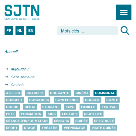
FR
NL
EN
Accueil
Aujourd'hui
Cette semaine
Ce mois
ATELIER
BRADERIE
BROCANTE
CINÉMA
COMMUNAL
CONCERT
CONCOURS
CONFÉRENCE
CONSEIL
CONTE
COURS
DÉBAT
ETUDIANT
EXPO
FAMILLE
FESTIVAL
FÊTE
FORMATION
KIDS
LECTURE
NIGHTLIFE
SÉANCE D'INFORMATION
SENIORS
SOIRÉE
SPECTACLE
SPORT
STAGE
THÉÂTRE
VERNISSAGE
VISITE GUIDÉE