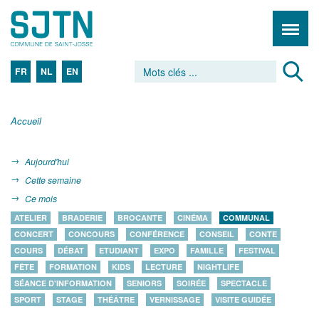
FR
NL
EN
Accueil
Aujourd'hui
Cette semaine
Ce mois
ATELIER
BRADERIE
BROCANTE
CINÉMA
COMMUNAL
CONCERT
CONCOURS
CONFÉRENCE
CONSEIL
CONTE
COURS
DÉBAT
ETUDIANT
EXPO
FAMILLE
FESTIVAL
FÊTE
FORMATION
KIDS
LECTURE
NIGHTLIFE
SÉANCE D'INFORMATION
SENIORS
SOIRÉE
SPECTACLE
SPORT
STAGE
THÉÂTRE
VERNISSAGE
VISITE GUIDÉE