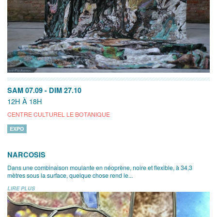
SAM 07.09
-
DIM 27.10
12H À 18H
CENTRE CULTUREL LE BOTANIQUE
EXPO
NARCOSIS
Dans une combinaison moulante en néoprène, noire et flexible, à 34,3
mètres sous la surface, quelque chose rend le...
LIRE PLUS