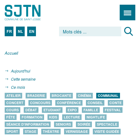
FR
NL
EN
Accueil
Aujourd'hui
Cette semaine
Ce mois
ATELIER
BRADERIE
BROCANTE
CINÉMA
COMMUNAL
CONCERT
CONCOURS
CONFÉRENCE
CONSEIL
CONTE
COURS
DÉBAT
ETUDIANT
EXPO
FAMILLE
FESTIVAL
FÊTE
FORMATION
KIDS
LECTURE
NIGHTLIFE
SÉANCE D'INFORMATION
SENIORS
SOIRÉE
SPECTACLE
SPORT
STAGE
THÉÂTRE
VERNISSAGE
VISITE GUIDÉE