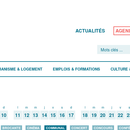
ACTUALITÉS
AGEN
BANISME & LOGEMENT
EMPLOIS & FORMATIONS
CULTURE 
d
l
m
m
j
v
s
d
l
m
m
j
v
10
11
12
13
14
15
16
17
18
19
20
21
22
2
BROCANTE
CINÉMA
COMMUNAL
CONCERT
CONCOURS
CONF