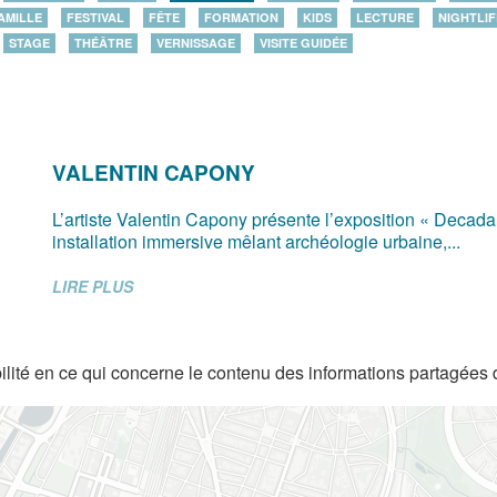
AMILLE
FESTIVAL
FÊTE
FORMATION
KIDS
LECTURE
NIGHTLIF
STAGE
THÉÂTRE
VERNISSAGE
VISITE GUIDÉE
VALENTIN CAPONY
L’artiste Valentin Capony présente l’exposition « Decad
installation immersive mêlant archéologie urbaine,...
LIRE PLUS
lité en ce qui concerne le contenu des informations partagées 