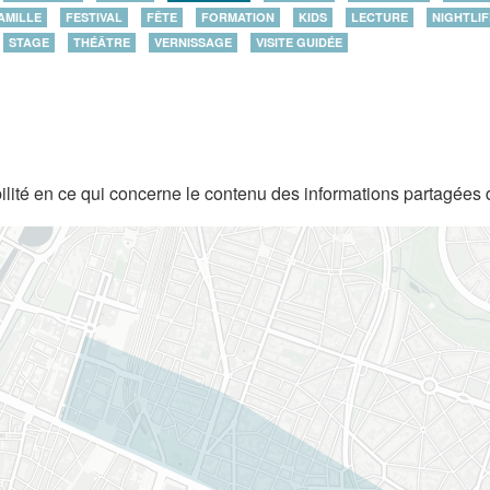
AMILLE
FESTIVAL
FÊTE
FORMATION
KIDS
LECTURE
NIGHTLIF
STAGE
THÉÂTRE
VERNISSAGE
VISITE GUIDÉE
lité en ce qui concerne le contenu des informations partagées 