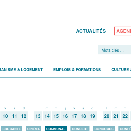
ACTUALITÉS
AGEN
BANISME & LOGEMENT
EMPLOIS & FORMATIONS
CULTURE 
v
s
d
l
m
m
j
v
s
d
l
m
m
10
11
12
13
14
15
16
17
18
19
20
21
22
BROCANTE
CINÉMA
COMMUNAL
CONCERT
CONCOURS
CONF