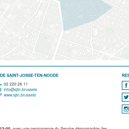
DE SAINT-JOSSE-TEN-NOODE
RE
02 220 26 11
info@sjtn.brussels
www.sjtn.brussels
 13:00
, avec une permanence du Service démographie (les