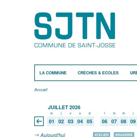
LA COMMUNE
CRÈCHES & ECOLES
UR
Accueil
JUILLET 2026
m
j
v
s
d
l
m
m
j
01
02
03
04
05
06
07
08
09
Aujourd'hui
ATELIER
BRADERIE