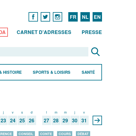
FR
NL
EN
DA
CARNET D'ADRESSES
PRESSE
& HISTOIRE
SPORTS & LOISIRS
SANTÉ
j
v
s
d
l
m
m
j
v
23
24
25
26
27
28
29
30
31
ÉRENCE
CONSEIL
CONTE
COURS
DÉBAT