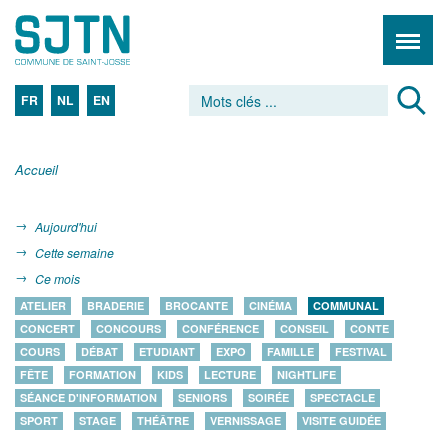
FR
NL
EN
Accueil
Aujourd'hui
Cette semaine
Ce mois
ATELIER
BRADERIE
BROCANTE
CINÉMA
COMMUNAL
CONCERT
CONCOURS
CONFÉRENCE
CONSEIL
CONTE
COURS
DÉBAT
ETUDIANT
EXPO
FAMILLE
FESTIVAL
FÊTE
FORMATION
KIDS
LECTURE
NIGHTLIFE
SÉANCE D'INFORMATION
SENIORS
SOIRÉE
SPECTACLE
SPORT
STAGE
THÉÂTRE
VERNISSAGE
VISITE GUIDÉE