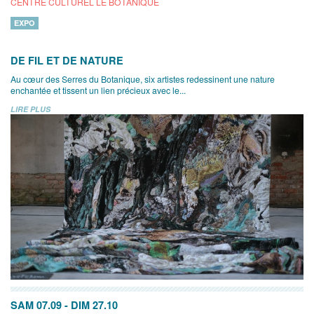
CENTRE CULTUREL LE BOTANIQUE
EXPO
DE FIL ET DE NATURE
Au cœur des Serres du Botanique, six artistes redessinent une nature
enchantée et tissent un lien précieux avec le...
LIRE PLUS
SAM 07.09
-
DIM 27.10