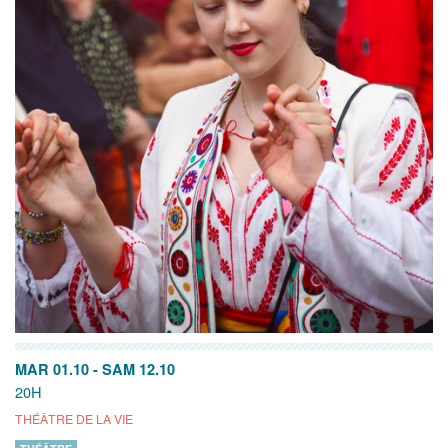
MAR 01.10
-
SAM 12.10
20H
THÉÂTRE DE LA VIE