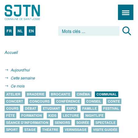
FR
NL
EN
Accueil
Aujourd'hui
Cette semaine
Ce mois
ATELIER
BRADERIE
BROCANTE
CINÉMA
COMMUNAL
CONCERT
CONCOURS
CONFÉRENCE
CONSEIL
CONTE
COURS
DÉBAT
ETUDIANT
EXPO
FAMILLE
FESTIVAL
FÊTE
FORMATION
KIDS
LECTURE
NIGHTLIFE
SÉANCE D'INFORMATION
SENIORS
SOIRÉE
SPECTACLE
SPORT
STAGE
THÉÂTRE
VERNISSAGE
VISITE GUIDÉE