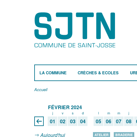
LA COMMUNE
CRÈCHES & ECOLES
UR
Accueil
FÉVRIER 2024
j
v
s
d
l
m
m
j
01
02
03
04
05
06
07
08
Aujourd'hui
ATELIER
BRADERIE