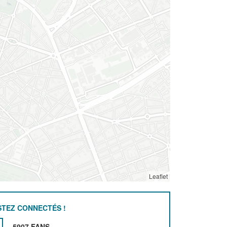
Leaflet
STEZ CONNECTÉS !
5907 FANS