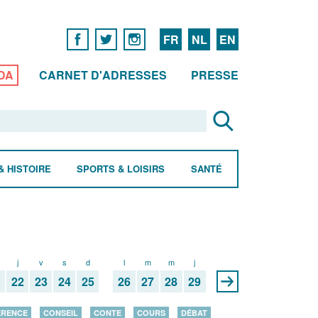
FR
NL
EN
DA
CARNET D'ADRESSES
PRESSE
& HISTOIRE
SPORTS & LOISIRS
SANTÉ
j
v
s
d
l
m
m
j
1
22
23
24
25
26
27
28
29
ÉRENCE
CONSEIL
CONTE
COURS
DÉBAT