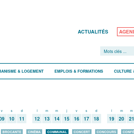
ACTUALITÉS
AGEN
BANISME & LOGEMENT
EMPLOIS & FORMATIONS
CULTURE 
v
s
d
l
m
m
j
v
s
d
l
m
m
09
10
11
12
13
14
15
16
17
18
19
20
2
BROCANTE
CINÉMA
COMMUNAL
CONCERT
CONCOURS
CONF