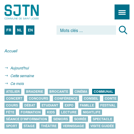
FR
NL
EN
Accueil
Aujourd'hui
Cette semaine
Ce mois
ATELIER
BRADERIE
BROCANTE
CINÉMA
COMMUNAL
CONCERT
CONCOURS
CONFÉRENCE
CONSEIL
CONTE
COURS
DÉBAT
ETUDIANT
EXPO
FAMILLE
FESTIVAL
FÊTE
FORMATION
KIDS
LECTURE
NIGHTLIFE
SÉANCE D'INFORMATION
SENIORS
SOIRÉE
SPECTACLE
SPORT
STAGE
THÉÂTRE
VERNISSAGE
VISITE GUIDÉE