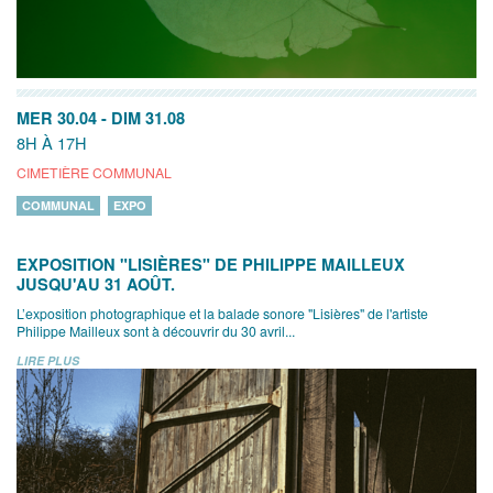
MER 30.04
-
DIM 31.08
8H À 17H
CIMETIÈRE COMMUNAL
COMMUNAL
EXPO
EXPOSITION "LISIÈRES" DE PHILIPPE MAILLEUX
JUSQU'AU 31 AOÛT.
L’exposition photographique et la balade sonore "Lisières" de l'artiste
Philippe Mailleux sont à découvrir du 30 avril...
LIRE PLUS