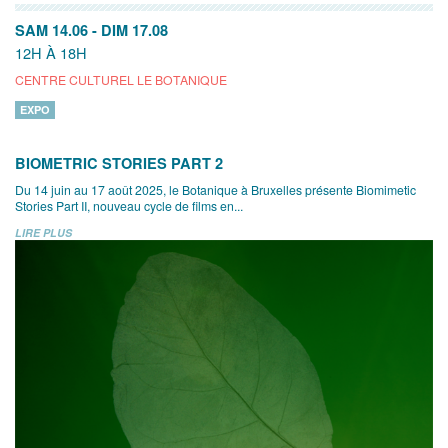
SAM 14.06
-
DIM 17.08
12H À 18H
CENTRE CULTUREL LE BOTANIQUE
EXPO
BIOMETRIC STORIES PART 2
Du 14 juin au 17 août 2025, le Botanique à Bruxelles présente Biomimetic
Stories Part II, nouveau cycle de films en...
LIRE PLUS