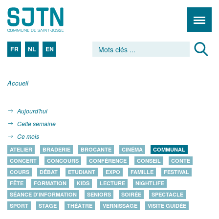
FR
NL
EN
Accueil
Aujourd'hui
Cette semaine
Ce mois
ATELIER
BRADERIE
BROCANTE
CINÉMA
COMMUNAL
CONCERT
CONCOURS
CONFÉRENCE
CONSEIL
CONTE
COURS
DÉBAT
ETUDIANT
EXPO
FAMILLE
FESTIVAL
FÊTE
FORMATION
KIDS
LECTURE
NIGHTLIFE
SÉANCE D'INFORMATION
SENIORS
SOIRÉE
SPECTACLE
SPORT
STAGE
THÉÂTRE
VERNISSAGE
VISITE GUIDÉE