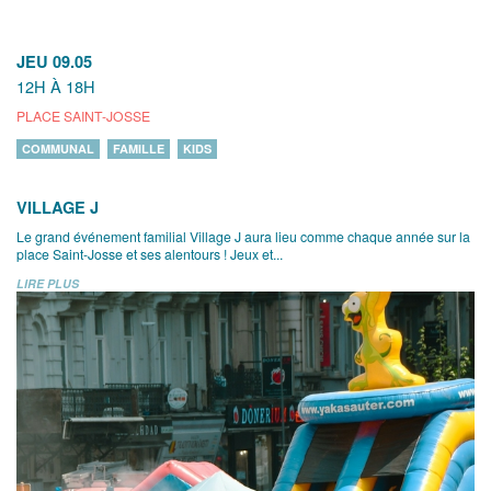
JEU 09.05
12H À 18H
PLACE SAINT-JOSSE
COMMUNAL
FAMILLE
KIDS
VILLAGE J
Le grand événement familial Village J aura lieu comme chaque année sur la
place Saint-Josse et ses alentours ! Jeux et...
LIRE PLUS