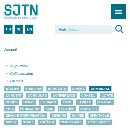
FR
NL
EN
Accueil
Aujourd'hui
Cette semaine
Ce mois
ATELIER
BRADERIE
BROCANTE
CINÉMA
COMMUNAL
CONCERT
CONCOURS
CONFÉRENCE
CONSEIL
CONTE
COURS
DÉBAT
ETUDIANT
EXPO
FAMILLE
FESTIVAL
FÊTE
FORMATION
KIDS
LECTURE
NIGHTLIFE
SÉANCE D'INFORMATION
SENIORS
SOIRÉE
SPECTACLE
SPORT
STAGE
THÉÂTRE
VERNISSAGE
VISITE GUIDÉE