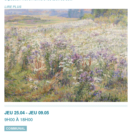
LIRE PLUS
JEU 25.04
-
JEU 09.05
9H00 À 18H00
COMMUNAL