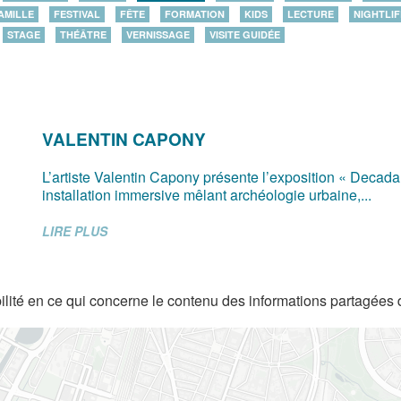
AMILLE
FESTIVAL
FÊTE
FORMATION
KIDS
LECTURE
NIGHTLIF
STAGE
THÉÂTRE
VERNISSAGE
VISITE GUIDÉE
VALENTIN CAPONY
L’artiste Valentin Capony présente l’exposition « Decad
installation immersive mêlant archéologie urbaine,...
LIRE PLUS
lité en ce qui concerne le contenu des informations partagées 