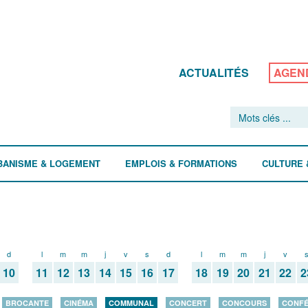
ACTUALITÉS
AGEN
BANISME & LOGEMENT
EMPLOIS & FORMATIONS
CULTURE 
d
l
m
m
j
v
s
d
l
m
m
j
v
10
11
12
13
14
15
16
17
18
19
20
21
22
2
BROCANTE
CINÉMA
COMMUNAL
CONCERT
CONCOURS
CONF