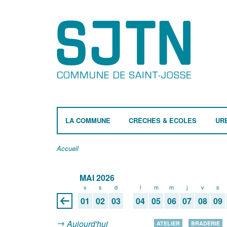
LA COMMUNE
CRÈCHES & ECOLES
UR
Accueil
MAI 2026
v
s
d
l
m
m
j
v
s
01
02
03
04
05
06
07
08
09
Aujourd'hui
ATELIER
BRADERIE