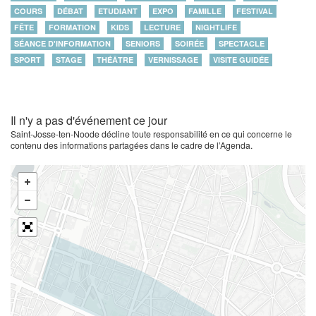
COURS
DÉBAT
ETUDIANT
EXPO
FAMILLE
FESTIVAL
FÊTE
FORMATION
KIDS
LECTURE
NIGHTLIFE
SÉANCE D'INFORMATION
SENIORS
SOIRÉE
SPECTACLE
SPORT
STAGE
THÉÂTRE
VERNISSAGE
VISITE GUIDÉE
Il n'y a pas d'événement ce jour
Saint-Josse-ten-Noode décline toute responsabilité en ce qui concerne le
contenu des informations partagées dans le cadre de l’Agenda.