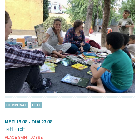
COMMUNAL
FÊTE
MER 19.08
-
DIM 23.08
14H - 18H
PLACE SAINT-JOSSE