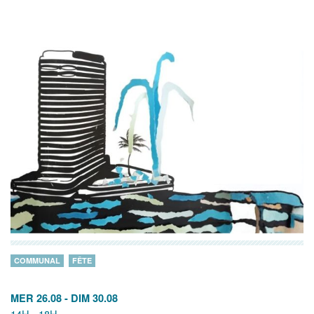
COMMUNAL
FÊTE
MER 26.08
-
DIM 30.08
14H - 18H