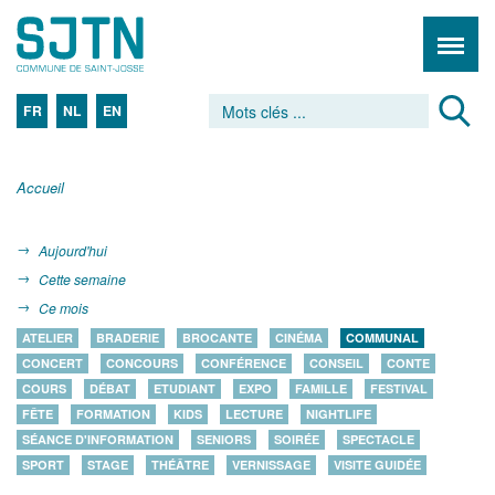
FR
NL
EN
Accueil
Aujourd'hui
Cette semaine
Ce mois
ATELIER
BRADERIE
BROCANTE
CINÉMA
COMMUNAL
CONCERT
CONCOURS
CONFÉRENCE
CONSEIL
CONTE
COURS
DÉBAT
ETUDIANT
EXPO
FAMILLE
FESTIVAL
FÊTE
FORMATION
KIDS
LECTURE
NIGHTLIFE
SÉANCE D'INFORMATION
SENIORS
SOIRÉE
SPECTACLE
SPORT
STAGE
THÉÂTRE
VERNISSAGE
VISITE GUIDÉE