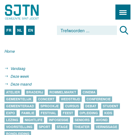
FR
NL
EN
Home
Vandaag
Deze week
Deze maand
ATELIER
BRADERIJ
ROMMELMARKT
CINEMA
GEMEENTELIJK
CONCERT
WEDSTRIJD
CONFERENCIE
GEMEENTERAAD
SPROOKJE
CURSUS
DEBAT
STUDENT
EXPO
FAMILIE
FESTIVAL
FEEST
OPLEIDING
KIDS
LEZING
NIGHTLIFE
INFOSESSIE
SENIORS
AVOND
VOORSTELLING
SPORT
STAGE
THEATER
VERNISSAGE
RONDLEIDING