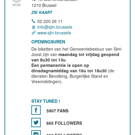
1210
Brussel
ZIE KAART
02 220 26 11
info@sjtn.brussels
www.sjtn.brussels
OPENINGSUREN
De loketten van het Gemeentebestuur van Sint-
Joost zijn van
maandag tot vrijdag geopend
van 8u30 tot 13u
.
Een permanentie is open op
dinsdagnamiddag van 16u tot 18u30
(de
diensten Bevolking, Burgerlijke Stand en
Vreemdelingen).
STAY TUNED !
5907 FANS
665 FOLLOWERS