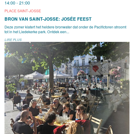
14:00 - 21:00
PLACE SAINT-JOSSE
BRON VAN SAINT-JOSSE: JOSÉE FEEST
Deze zomer klatert het heldere bronwater dat onder de Pacifictoren stroomt
tot in het Liedekerke park. Ontdek een...
LIRE PLUS