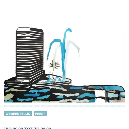
GEMEENTELIJK
FEEST
WO 26.08
TOT
ZO 30.08