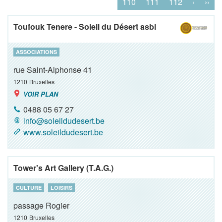
110
111
112
›
››
Toufouk Tenere - Soleil du Désert asbl
ASSOCIATIONS
rue Saint-Alphonse 41
1210
Bruxelles
VOIR PLAN
0488 05 67 27
info@soleildudesert.be
www.soleildudesert.be
Tower's Art Gallery (T.A.G.)
CULTURE
LOISIRS
passage Rogier
1210
Bruxelles