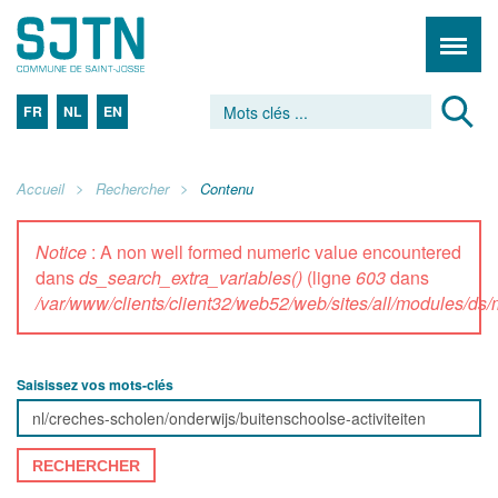
FR
NL
EN
Accueil
Rechercher
Contenu
Notice
: A non well formed numeric value encountered
dans
ds_search_extra_variables()
(ligne
603
dans
/var/www/clients/client32/web52/web/sites/all/modules/d
Saisissez vos mots-clés
RECHERCHER