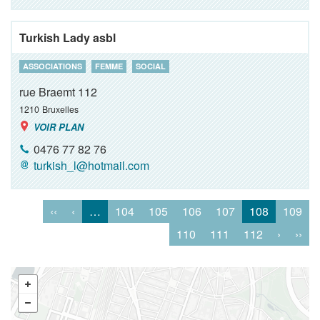
Turkish Lady asbl
ASSOCIATIONS
FEMME
SOCIAL
rue Braemt 112
1210
Bruxelles
VOIR PLAN
0476 77 82 76
turkish_l@hotmail.com
‹‹
‹
…
104
105
106
107
108
109
110
111
112
›
››