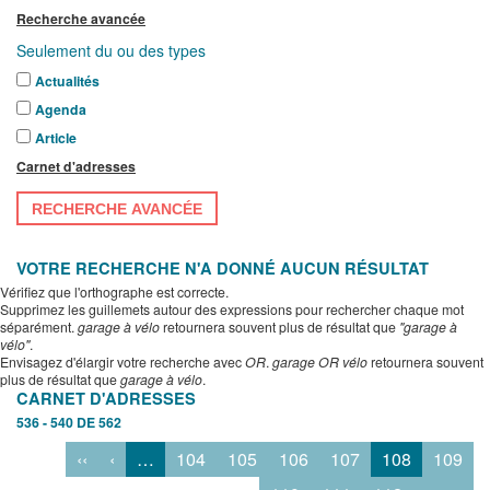
Recherche avancée
Seulement du ou des types
Actualités
Agenda
Article
Carnet d'adresses
RECHERCHE AVANCÉE
VOTRE RECHERCHE N'A DONNÉ AUCUN RÉSULTAT
Vérifiez que l'orthographe est correcte.
Supprimez les guillemets autour des expressions pour rechercher chaque mot
séparément.
garage à vélo
retournera souvent plus de résultat que
"garage à
vélo"
.
Envisagez d'élargir votre recherche avec
OR
.
garage OR vélo
retournera souvent
plus de résultat que
garage à vélo
.
CARNET D'ADRESSES
536 - 540 DE 562
‹‹
‹
…
104
105
106
107
108
109