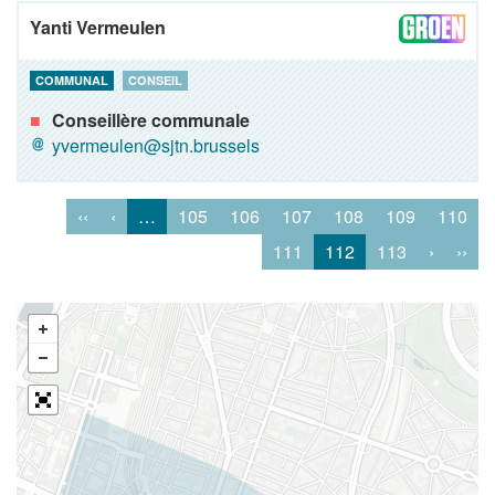
Yanti Vermeulen
COMMUNAL
CONSEIL
Conseillère communale
yvermeulen@sjtn.brussels
‹‹
‹
…
105
106
107
108
109
110
111
112
113
›
››