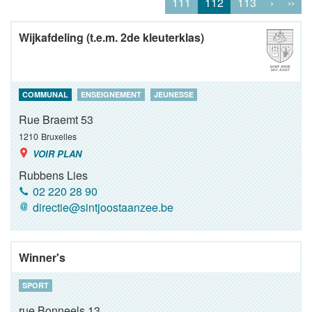
111
112
113
›
››
Wijkafdeling (t.e.m. 2de kleuterklas)
COMMUNAL
ENSEIGNEMENT
JEUNESSE
Rue Braemt 53
1210
Bruxelles
VOIR PLAN
Rubbens Lies
02 220 28 90
directie@sintjoostaanzee.be
Winner's
SPORT
rue Bonneels 13