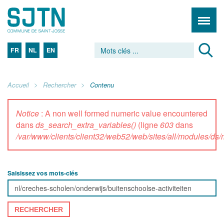
FR
NL
EN
Accueil
Rechercher
Contenu
Notice
: A non well formed numeric value encountered
dans
ds_search_extra_variables()
(ligne
603
dans
/var/www/clients/client32/web52/web/sites/all/modules/d
Saisissez vos mots-clés
RECHERCHER