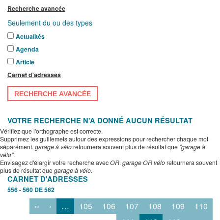
Recherche avancée
Seulement du ou des types
Actualités
Agenda
Article
Carnet d'adresses
RECHERCHE AVANCÉE
VOTRE RECHERCHE N'A DONNÉ AUCUN RÉSULTAT
Vérifiez que l'orthographe est correcte.
Supprimez les guillemets autour des expressions pour rechercher chaque mot
séparément.
garage à vélo
retournera souvent plus de résultat que
"garage à
vélo"
.
Envisagez d'élargir votre recherche avec
OR
.
garage OR vélo
retournera souvent
plus de résultat que
garage à vélo
.
CARNET D'ADRESSES
556 - 560 DE 562
‹‹
‹
…
105
106
107
108
109
110