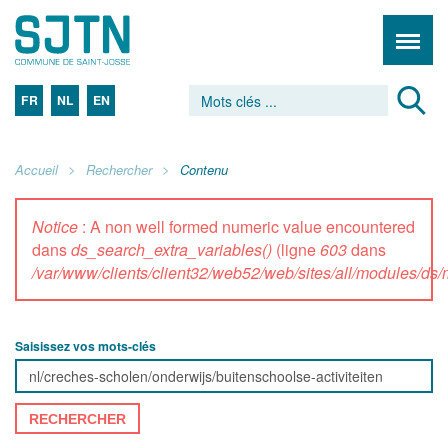
FR
NL
EN
Accueil
Rechercher
Contenu
Notice
: A non well formed numeric value encountered
dans
ds_search_extra_variables()
(ligne
603
dans
/var/www/clients/client32/web52/web/sites/all/modules/d
Saisissez vos mots-clés
RECHERCHER