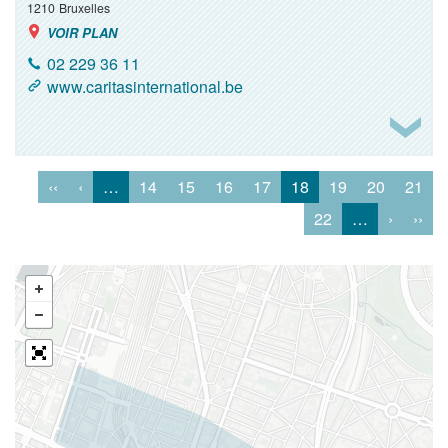
1210
Bruxelles
VOIR PLAN
02 229 36 11
www.caritasinternational.be
‹‹
‹
…
14
15
16
17
18
19
20
21
22
…
›
››