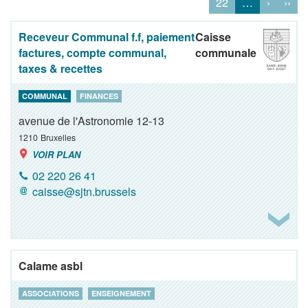
22
…
›
››
Receveur Communal f.f, paiement
Caisse
factures, compte communal,
communale
taxes & recettes
COMMUNAL
FINANCES
avenue de l'Astronomie 12-13
1210
Bruxelles
VOIR PLAN
02 220 26 41
caisse@sjtn.brussels
Calame asbl
ASSOCIATIONS
ENSEIGNEMENT