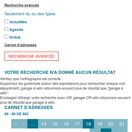
Recherche avancée
Seulement du ou des types
Actualités
Agenda
Article
Carnet d'adresses
RECHERCHE AVANCÉE
VOTRE RECHERCHE N'A DONNÉ AUCUN RÉSULTAT
Vérifiez que l'orthographe est correcte.
Supprimez les guillemets autour des expressions pour rechercher chaque mot
séparément.
garage à vélo
retournera souvent plus de résultat que
"garage à
vélo"
.
Envisagez d'élargir votre recherche avec
OR
.
garage OR vélo
retournera souvent
plus de résultat que
garage à vélo
.
CARNET D'ADRESSES
86 - 90 DE 562
‹‹
‹
…
14
15
16
17
18
19
20
21