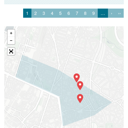
1
2
3
4
5
6
7
8
9
…
›
››