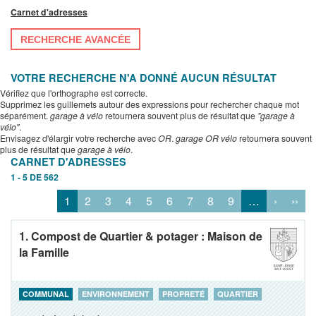
Carnet d'adresses
RECHERCHE AVANCÉE
VOTRE RECHERCHE N'A DONNÉ AUCUN RÉSULTAT
Vérifiez que l'orthographe est correcte.
Supprimez les guillemets autour des expressions pour rechercher chaque mot
séparément.
garage à vélo
retournera souvent plus de résultat que
"garage à
vélo"
.
Envisagez d'élargir votre recherche avec
OR
.
garage OR vélo
retournera souvent
plus de résultat que
garage à vélo
.
CARNET D'ADRESSES
1 - 5 DE 562
1
2
3
4
5
6
7
8
9
…
›
››
1. Compost de Quartier & potager : Maison de
la Famille
COMMUNAL
ENVIRONNEMENT
PROPRETÉ
QUARTIER