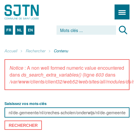
FR
NL
EN
Accueil
Rechercher
Contenu
Notice
: A non well formed numeric value encountered
dans
ds_search_extra_variables()
(ligne
603
dans
/var/www/clients/client32/web52/web/sites/all/modules/d
Saisissez vos mots-clés
RECHERCHER