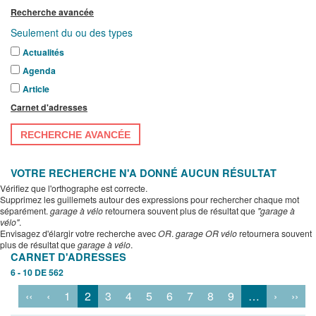
Recherche avancée
Seulement du ou des types
Actualités
Agenda
Article
Carnet d'adresses
RECHERCHE AVANCÉE
VOTRE RECHERCHE N'A DONNÉ AUCUN RÉSULTAT
Vérifiez que l'orthographe est correcte.
Supprimez les guillemets autour des expressions pour rechercher chaque mot
séparément.
garage à vélo
retournera souvent plus de résultat que
"garage à
vélo"
.
Envisagez d'élargir votre recherche avec
OR
.
garage OR vélo
retournera souvent
plus de résultat que
garage à vélo
.
CARNET D'ADRESSES
6 - 10 DE 562
‹‹
‹
1
2
3
4
5
6
7
8
9
…
›
››