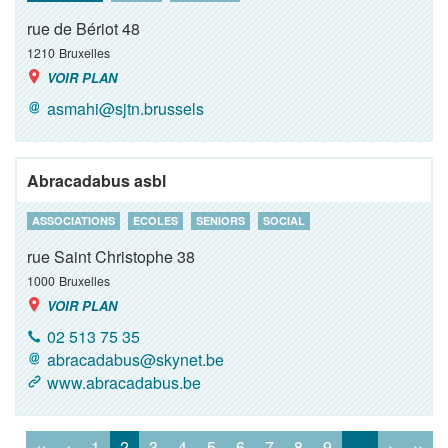
rue de Bériot 48
1210
Bruxelles
VOIR PLAN
asmahi@sjtn.brussels
Abracadabus asbl
ASSOCIATIONS
ECOLES
SENIORS
SOCIAL
rue Saint Christophe 38
1000
Bruxelles
VOIR PLAN
02 513 75 35
abracadabus@skynet.be
www.abracadabus.be
‹‹
‹
1
2
3
4
5
6
7
8
9
…
›
››