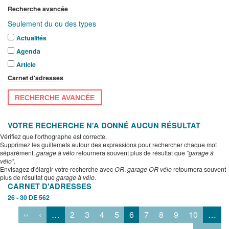
Recherche avancée
Seulement du ou des types
Actualités
Agenda
Article
Carnet d'adresses
RECHERCHE AVANCÉE
VOTRE RECHERCHE N'A DONNÉ AUCUN RÉSULTAT
Vérifiez que l'orthographe est correcte.
Supprimez les guillemets autour des expressions pour rechercher chaque mot
séparément.
garage à vélo
retournera souvent plus de résultat que
"garage à
vélo"
.
Envisagez d'élargir votre recherche avec
OR
.
garage OR vélo
retournera souvent
plus de résultat que
garage à vélo
.
CARNET D'ADRESSES
26 - 30 DE 562
‹‹
‹
…
2
3
4
5
6
7
8
9
10
…