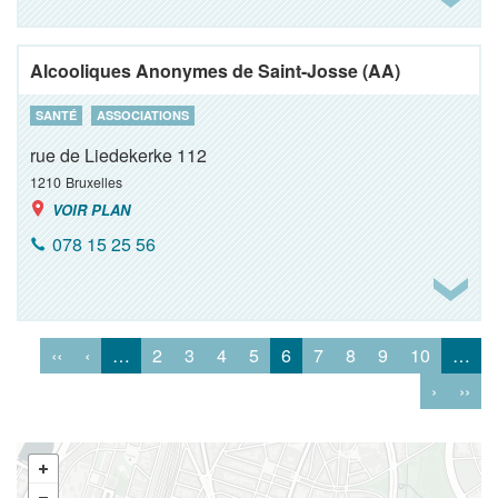
Alcooliques Anonymes de Saint-Josse (AA)
SANTÉ
ASSOCIATIONS
rue de Liedekerke 112
1210
Bruxelles
VOIR PLAN
078 15 25 56
‹‹
‹
…
2
3
4
5
6
7
8
9
10
…
›
››