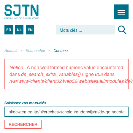
FR
NL
EN
Accueil
Rechercher
Contenu
Notice
: A non well formed numeric value encountered
dans
ds_search_extra_variables()
(ligne
603
dans
/var/www/clients/client32/web52/web/sites/all/modules/d
Saisissez vos mots-clés
RECHERCHER