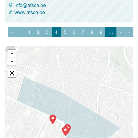
info@afsca.be
www.afsca.be
‹‹
‹
1
2
3
4
5
6
7
8
9
…
›
››