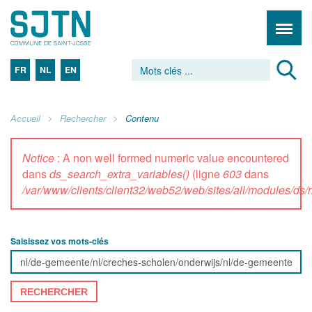
FR
NL
EN
Accueil
Rechercher
Contenu
Notice
: A non well formed numeric value encountered
dans
ds_search_extra_variables()
(ligne
603
dans
/var/www/clients/client32/web52/web/sites/all/modules/d
Saisissez vos mots-clés
RECHERCHER