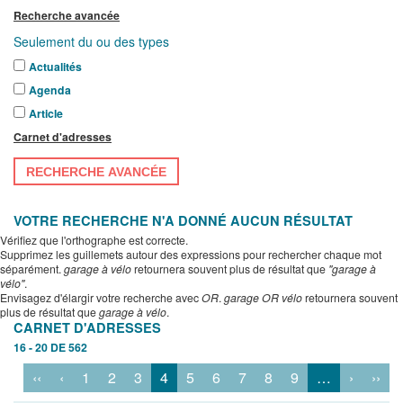
Recherche avancée
Seulement du ou des types
Actualités
Agenda
Article
Carnet d'adresses
RECHERCHE AVANCÉE
VOTRE RECHERCHE N'A DONNÉ AUCUN RÉSULTAT
Vérifiez que l'orthographe est correcte.
Supprimez les guillemets autour des expressions pour rechercher chaque mot
séparément.
garage à vélo
retournera souvent plus de résultat que
"garage à
vélo"
.
Envisagez d'élargir votre recherche avec
OR
.
garage OR vélo
retournera souvent
plus de résultat que
garage à vélo
.
CARNET D'ADRESSES
16 - 20 DE 562
‹‹
‹
1
2
3
4
5
6
7
8
9
…
›
››