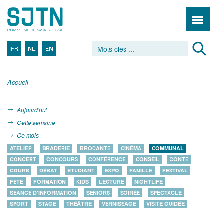
FR
NL
EN
Accueil
Aujourd'hui
Cette semaine
Ce mois
ATELIER
BRADERIE
BROCANTE
CINÉMA
COMMUNAL
CONCERT
CONCOURS
CONFÉRENCE
CONSEIL
CONTE
COURS
DÉBAT
ETUDIANT
EXPO
FAMILLE
FESTIVAL
FÊTE
FORMATION
KIDS
LECTURE
NIGHTLIFE
SÉANCE D'INFORMATION
SENIORS
SOIRÉE
SPECTACLE
SPORT
STAGE
THÉÂTRE
VERNISSAGE
VISITE GUIDÉE