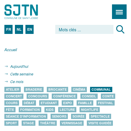
FR
NL
EN
Accueil
Aujourd'hui
Cette semaine
Ce mois
ATELIER
BRADERIE
BROCANTE
CINÉMA
COMMUNAL
CONCERT
CONCOURS
CONFÉRENCE
CONSEIL
CONTE
COURS
DÉBAT
ETUDIANT
EXPO
FAMILLE
FESTIVAL
FÊTE
FORMATION
KIDS
LECTURE
NIGHTLIFE
SÉANCE D'INFORMATION
SENIORS
SOIRÉE
SPECTACLE
SPORT
STAGE
THÉÂTRE
VERNISSAGE
VISITE GUIDÉE