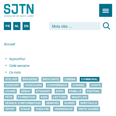
FR
NL
EN
Accueil
Aujourd'hui
Cette semaine
Ce mois
ATELIER
BRADERIE
BROCANTE
CINÉMA
COMMUNAL
CONCERT
CONCOURS
CONFÉRENCE
CONSEIL
CONTE
COURS
DÉBAT
ETUDIANT
EXPO
FAMILLE
FESTIVAL
FÊTE
FORMATION
KIDS
LECTURE
NIGHTLIFE
SÉANCE D'INFORMATION
SENIORS
SOIRÉE
SPECTACLE
SPORT
STAGE
THÉÂTRE
VERNISSAGE
VISITE GUIDÉE