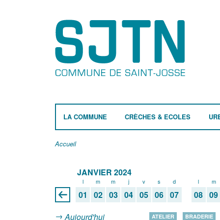
LA COMMUNE
CRÈCHES & ECOLES
UR
Accueil
JANVIER 2024
l
m
m
j
v
s
d
l
m
01
02
03
04
05
06
07
08
09
Aujourd'hui
ATELIER
BRADERIE