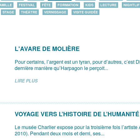
AMILLE
FESTIVAL
FÊTE
FORMATION
KIDS
LECTURE
NIGHTLIF
STAGE
THÉÂTRE
VERNISSAGE
VISITE GUIDÉE
L'AVARE DE MOLIÈRE
Pour certains, l’argent est un tyran, pour d’autres, c’est D
dernière manière qu’Harpagon le perçoit...
LIRE PLUS
VOYAGE VERS L’HISTOIRE DE L’HUMANITÉ
Le musée Charlier expose pour la troisième fois l’artiste
2010). Pendant deux mois et demi, ses...