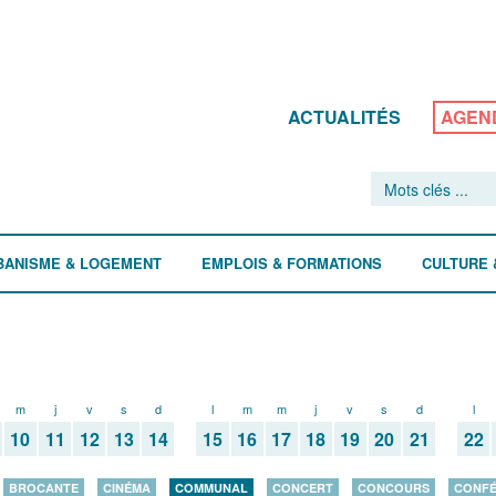
ACTUALITÉS
AGEN
BANISME & LOGEMENT
EMPLOIS & FORMATIONS
CULTURE 
m
j
v
s
d
l
m
m
j
v
s
d
l
10
11
12
13
14
15
16
17
18
19
20
21
22
BROCANTE
CINÉMA
COMMUNAL
CONCERT
CONCOURS
CONF