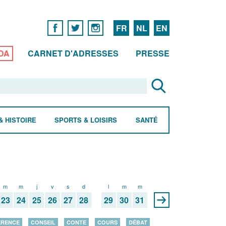
FR
NL
EN
DA
CARNET D'ADRESSES
PRESSE
& HISTOIRE
SPORTS & LOISIRS
SANTÉ
m
m
j
v
s
d
l
m
m
23
24
25
26
27
28
29
30
31
ÉRENCE
CONSEIL
CONTE
COURS
DÉBAT