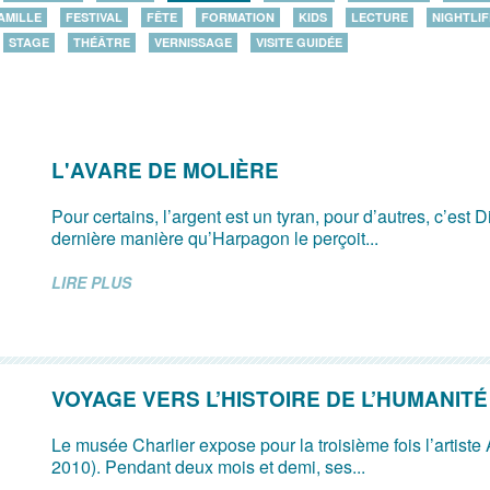
AMILLE
FESTIVAL
FÊTE
FORMATION
KIDS
LECTURE
NIGHTLIF
STAGE
THÉÂTRE
VERNISSAGE
VISITE GUIDÉE
L'AVARE DE MOLIÈRE
Pour certains, l’argent est un tyran, pour d’autres, c’est D
dernière manière qu’Harpagon le perçoit...
LIRE PLUS
VOYAGE VERS L’HISTOIRE DE L’HUMANITÉ
Le musée Charlier expose pour la troisième fois l’artiste
2010). Pendant deux mois et demi, ses...