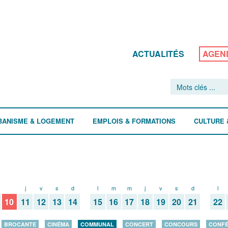
ACTUALITÉS
AGEN
BANISME & LOGEMENT
EMPLOIS & FORMATIONS
CULTURE 
m
j
v
s
d
l
m
m
j
v
s
d
l
10
11
12
13
14
15
16
17
18
19
20
21
22
BROCANTE
CINÉMA
COMMUNAL
CONCERT
CONCOURS
CONF