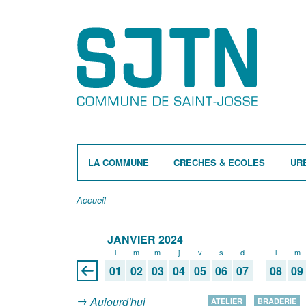
LA COMMUNE
CRÈCHES & ECOLES
UR
Accueil
JANVIER 2024
l
m
m
j
v
s
d
l
m
01
02
03
04
05
06
07
08
09
Aujourd'hui
ATELIER
BRADERIE