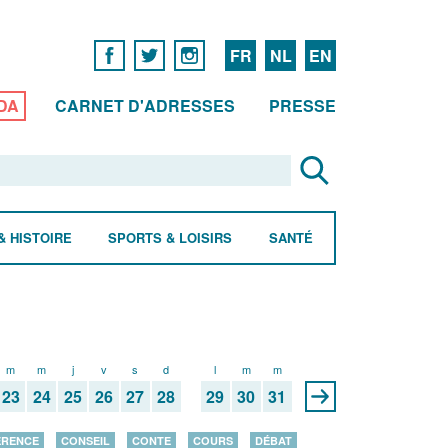
FR
NL
EN
DA
CARNET D'ADRESSES
PRESSE
& HISTOIRE
SPORTS & LOISIRS
SANTÉ
m
m
j
v
s
d
l
m
m
23
24
25
26
27
28
29
30
31
ÉRENCE
CONSEIL
CONTE
COURS
DÉBAT