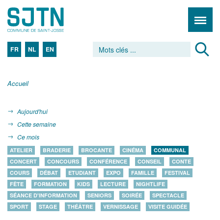
FR
NL
EN
Accueil
Aujourd'hui
Cette semaine
Ce mois
ATELIER
BRADERIE
BROCANTE
CINÉMA
COMMUNAL
CONCERT
CONCOURS
CONFÉRENCE
CONSEIL
CONTE
COURS
DÉBAT
ETUDIANT
EXPO
FAMILLE
FESTIVAL
FÊTE
FORMATION
KIDS
LECTURE
NIGHTLIFE
SÉANCE D'INFORMATION
SENIORS
SOIRÉE
SPECTACLE
SPORT
STAGE
THÉÂTRE
VERNISSAGE
VISITE GUIDÉE