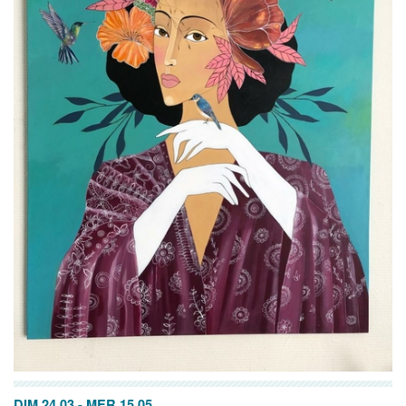
DIM 24.03
-
MER 15.05