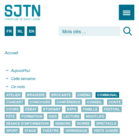
FR
NL
EN
Accueil
Aujourd'hui
Cette semaine
Ce mois
ATELIER
BRADERIE
BROCANTE
CINÉMA
COMMUNAL
CONCERT
CONCOURS
CONFÉRENCE
CONSEIL
CONTE
COURS
DÉBAT
ETUDIANT
EXPO
FAMILLE
FESTIVAL
FÊTE
FORMATION
KIDS
LECTURE
NIGHTLIFE
SÉANCE D'INFORMATION
SENIORS
SOIRÉE
SPECTACLE
SPORT
STAGE
THÉÂTRE
VERNISSAGE
VISITE GUIDÉE