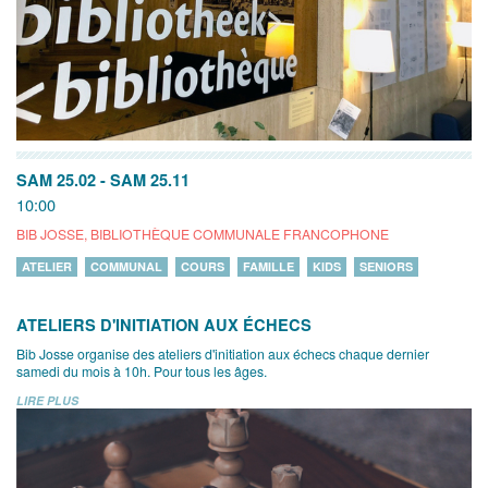
SAM 25.02
-
SAM 25.11
10:00
BIB JOSSE, BIBLIOTHÈQUE COMMUNALE FRANCOPHONE
ATELIER
COMMUNAL
COURS
FAMILLE
KIDS
SENIORS
ATELIERS D'INITIATION AUX ÉCHECS
Bib Josse organise des ateliers d'initiation aux échecs chaque dernier
samedi du mois à 10h. Pour tous les âges.
LIRE PLUS