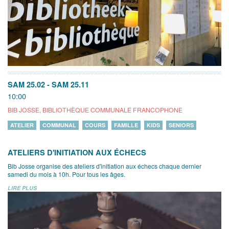
SAM 25.02
-
SAM 25.11
10:00
BIB JOSSE, BIBLIOTHÈQUE COMMUNALE FRANCOPHONE
ATELIER
COMMUNAL
COURS
FAMILLE
KIDS
SENIORS
ATELIERS D'INITIATION AUX ÉCHECS
Bib Josse organise des ateliers d'initiation aux échecs chaque dernier
samedi du mois à 10h. Pour tous les âges.
LIRE PLUS