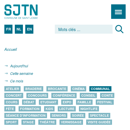
FR
NL
EN
Accueil
Aujourd'hui
Cette semaine
Ce mois
ATELIER
BRADERIE
BROCANTE
CINÉMA
COMMUNAL
CONCERT
CONCOURS
CONFÉRENCE
CONSEIL
CONTE
COURS
DÉBAT
ETUDIANT
EXPO
FAMILLE
FESTIVAL
FÊTE
FORMATION
KIDS
LECTURE
NIGHTLIFE
SÉANCE D'INFORMATION
SENIORS
SOIRÉE
SPECTACLE
SPORT
STAGE
THÉÂTRE
VERNISSAGE
VISITE GUIDÉE