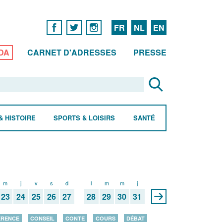
FR
NL
EN
DA
CARNET D'ADRESSES
PRESSE
& HISTOIRE
SPORTS & LOISIRS
SANTÉ
m
j
v
s
d
l
m
m
j
23
24
25
26
27
28
29
30
31
ÉRENCE
CONSEIL
CONTE
COURS
DÉBAT