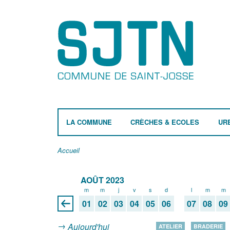
LA COMMUNE
CRÈCHES & ECOLES
UR
Accueil
AOÛT 2023
m
m
j
v
s
d
l
m
m
01
02
03
04
05
06
07
08
09
Aujourd'hui
ATELIER
BRADERIE