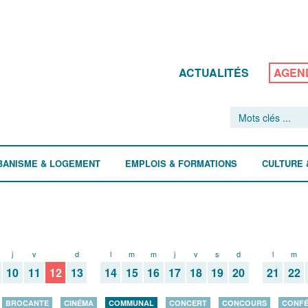
ACTUALITÉS
AGEN
BANISME & LOGEMENT
EMPLOIS & FORMATIONS
CULTURE 
j
v
s
d
l
m
m
j
v
s
d
l
m
10
11
12
13
14
15
16
17
18
19
20
21
22
BROCANTE
CINÉMA
COMMUNAL
CONCERT
CONCOURS
CONF