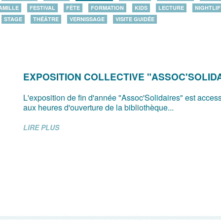
AMILLE
FESTIVAL
FÊTE
FORMATION
KIDS
LECTURE
NIGHTLIF
STAGE
THÉÂTRE
VERNISSAGE
VISITE GUIDÉE
EXPOSITION COLLECTIVE "ASSOC'SOLID
L'exposition de fin d'année "Assoc'Solidaires" est access
aux heures d'ouverture de la bibliothèque...
LIRE PLUS