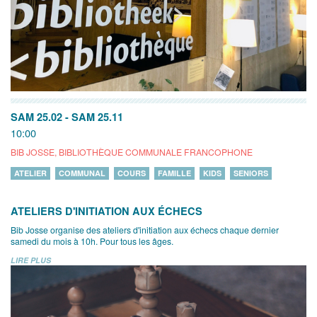
SAM 25.02
-
SAM 25.11
10:00
BIB JOSSE, BIBLIOTHÈQUE COMMUNALE FRANCOPHONE
ATELIER
COMMUNAL
COURS
FAMILLE
KIDS
SENIORS
ATELIERS D'INITIATION AUX ÉCHECS
Bib Josse organise des ateliers d'initiation aux échecs chaque dernier
samedi du mois à 10h. Pour tous les âges.
LIRE PLUS