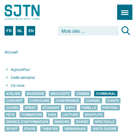
FR
NL
EN
Accueil
Aujourd'hui
Cette semaine
Ce mois
ATELIER
BRADERIE
BROCANTE
CINÉMA
COMMUNAL
CONCERT
CONCOURS
CONFÉRENCE
CONSEIL
CONTE
COURS
DÉBAT
ETUDIANT
EXPO
FAMILLE
FESTIVAL
FÊTE
FORMATION
KIDS
LECTURE
NIGHTLIFE
SÉANCE D'INFORMATION
SENIORS
SOIRÉE
SPECTACLE
SPORT
STAGE
THÉÂTRE
VERNISSAGE
VISITE GUIDÉE